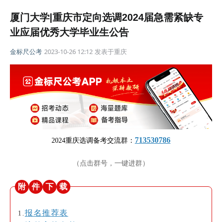
厦门大学|重庆市定向选调2024届急需紧缺专
业应届优秀大学毕业生公告
金标尺公考
2023-10-26 12:12
发表于
重庆
713530786
2024重庆选调备考交流群：
（点击群号，一键进群）
附
件
下
载
报名推荐表
1.